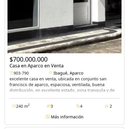
$700.000.000
Casa en Aparco en Venta
903-790
Ibagué
,
Aparco
excelente casa en venta, ubicada en conjunto san
francisco de aparco, espaciosa, ventilada, buena
distribución, en excelente estado, zona tranquila y de
fácil acceso.cuenta con 2 niveles, 3 habitaciones, 5
baños, habitación de servicio, cocina integral, balcón,
2
240 m
3
4
2
estudio, citófono y parqueadero cubierto. él conjunto
cerrado consta de 14 casas, el lote es de 195 mtrs2,
Más información
portería, piscina, parque infantil, salón de eventos,
gimnasio, zonas verdes y vigilancia 24 horas. valor de