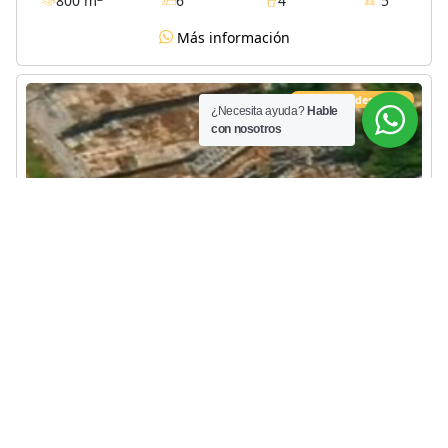
800 m
6
4
5
Más información
Propiedad destacada
¿Necesita ayuda?
Hable
con nosotros