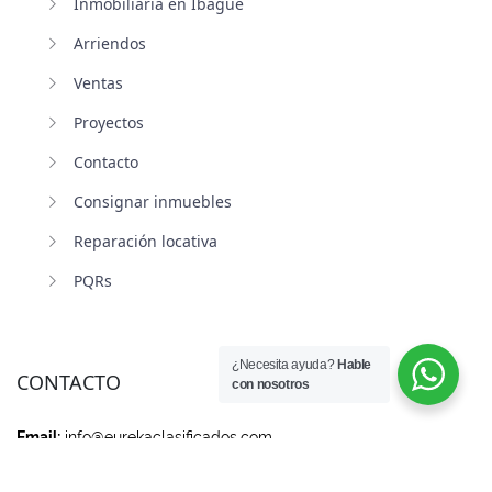
Inmobiliaria en Ibagué
Arriendos
Ventas
Proyectos
Contacto
Consignar inmuebles
Reparación locativa
PQRs
¿Necesita ayuda?
Hable
CONTACTO
con nosotros
Email:
info@eurekaclasificados.com
Cra. 4H N 34 A 28 local 1