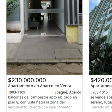
$230.000.000
$420.0
Apartamento en Aparco en Venta
Apartament
903-1109
Ibagué
,
Aparco
903-1015
balcones del campestre apto ubicado en
se vende ap
piso 8, con vista hacia la zona del
sereno, luga
aeropuerto, cuenta con sala comedor,
ubicado en e