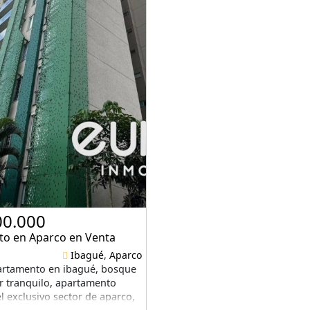
00.000
o en Aparco en Venta
Ibagué
,
Aparco
artamento en ibagué, bosque
r tranquilo, apartamento
l exclusivo sector de aparco,