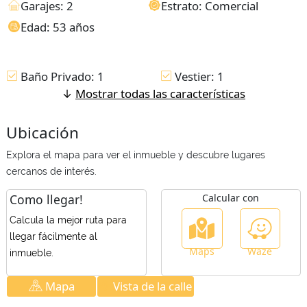
Garajes: 2
Estrato: Comercial
Edad: 53 años
Baño Privado: 1
Vestier: 1
↓
Mostrar todas las características
Estado Del Inmueble
Pisos Baldosa
Para Remodelar
Ubicación
Terraza: 0 Amplia 70%
Uso Del Lote
del 3 piso
Residencial
Explora el mapa para ver el inmueble y descubre lugares
Antejardín
Locales Comerciales
cercanos de interés.
Baño Social
Cocina Cerrada
Como llegar!
Calcular con
Usado
Pisos Cerámica
Calcula la mejor ruta para
Ventilacion Natural
No Inteligente
llegar fácilmente al
Maps
Waze
Área Urbana
Parqueaderos Cubierto
inmueble.
Closet: 4
Sala Comedor
Mapa
Vista de la calle
Pisos Adoquín
Sala