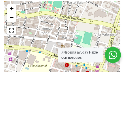
Uso Del Lote Comercio
Pañete
Y Servicios
Esquinero
¿Necesita ayuda?
Hable
con nosotros